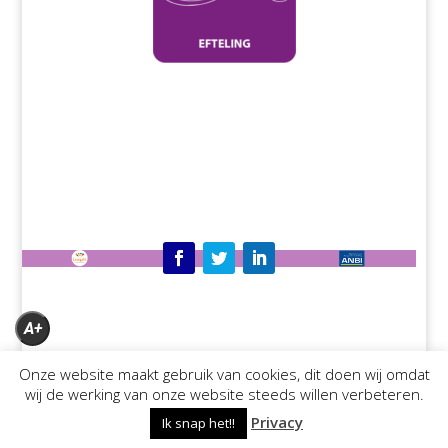
A+
A
Onze website maakt gebruik van cookies, dit doen wij omdat
wij de werking van onze website steeds willen verbeteren.
A-
Privacy
Ik snap het!!