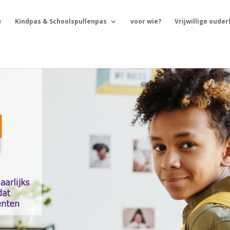
e
Kindpas & Schoolspullenpas
voor wie?
Vrijwillige oude