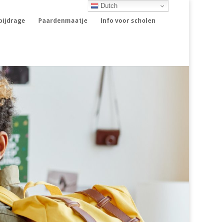
Dutch
rbijdrage
Paardenmaatje
Info voor scholen