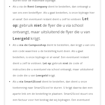
sturen voor de maximale bijdrage.
Als u via de
Rent Company
dient te bestellen, dan ontvangt u
van ons een bestelflyer. Als u gaat bestellen, is onze bijdrage hier
Let
al vanaf. Een eventueel restant dient u zelf te voldoen.
op:
gebruik
niet
de flyer die u via school
ontvangt, maar uitsluitend de flyer die u van
Leergeld
krijgt.
Als u
via de Campusshop
dient te bestellen, dan krijgt u van ons
een code waarmee u de bestelling kunt doen. Als u gaat
bestellen, is onze bijdrage er al vanaf. Een eventueel restant
dient u zelf te voldoen.
Let op:
gebruik
niet
de code of
instructies die u eventueel via school ontvangt, maar uitsluitend
de code die u van
Leergeld
krijgt.
Als u
via Smart2Scool
dient te bestellen, dan dient u onze
toekenning naar Smart2Scool te sturen. U krijgt daarna dan een
aparte link om de bestelling te plaatsen. Smart2Scool stuurt ons
een factuur voor het bedrag dat wij bijdragen. Een eventueel