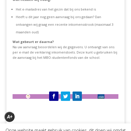
Het e-mailadres van het gezin dat bij ons bekend is
Heeft u dit jaar nog geen aanvraag bij ons gedaan? Dan
ontvangen wij graag een recente inkomensstrook (maximaal 3
maanden oud)
Wat gebeurt er daarna?
Na uw aanvraag beoordelen wij de gegevens. U ontvangt van ons
per e-mail de verklaring inkomenstoets. Deze kunt u gebruiken bij
de aanvraag bij het MBO-studentenfonds van de school.
A+
A
Onze website maakt gebruik van cookies, dit doen wij omdat