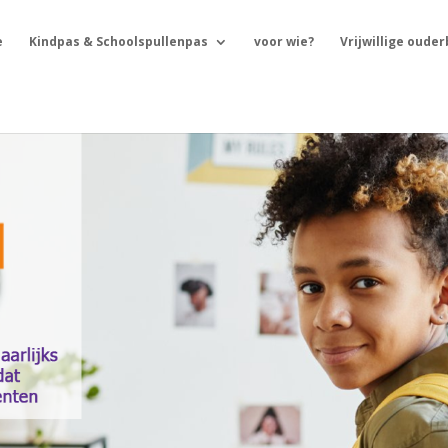
e
Kindpas & Schoolspullenpas
voor wie?
Vrijwillige oude