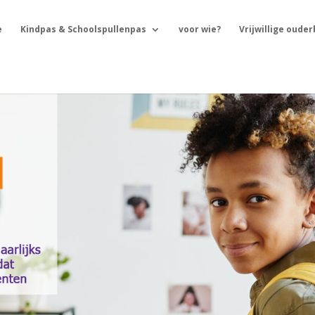
e
Kindpas & Schoolspullenpas
voor wie?
Vrijwillige oude