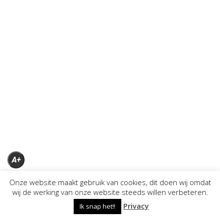
A+
A
Onze website maakt gebruik van cookies, dit doen wij omdat
wij de werking van onze website steeds willen verbeteren.
A-
Privacy
Ik snap het!!