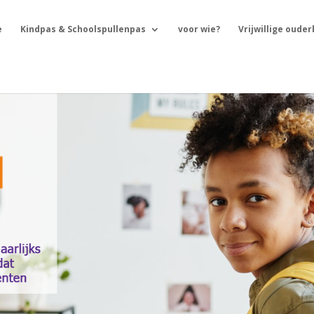
e
Kindpas & Schoolspullenpas
voor wie?
Vrijwillige oude